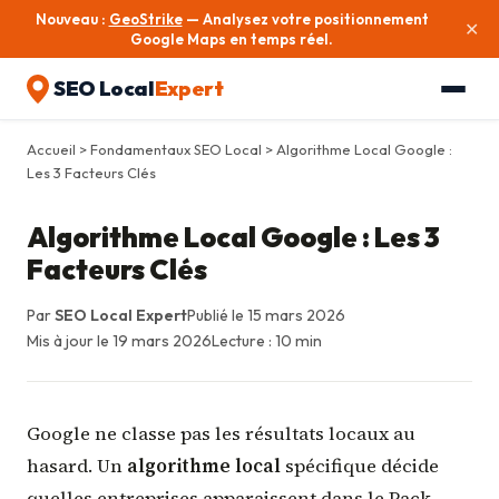
Nouveau :
GeoStrike
— Analysez votre positionnement
✕
Google Maps en temps réel.
SEO Local
Expert
Accueil
>
Fondamentaux SEO Local
> Algorithme Local Google :
Les 3 Facteurs Clés
Algorithme Local Google : Les 3
Facteurs Clés
Par
SEO Local Expert
Publié le 15 mars 2026
Mis à jour le 19 mars 2026
Lecture : 10 min
Google ne classe pas les résultats locaux au
hasard. Un
algorithme local
spécifique décide
quelles entreprises apparaissent dans le Pack