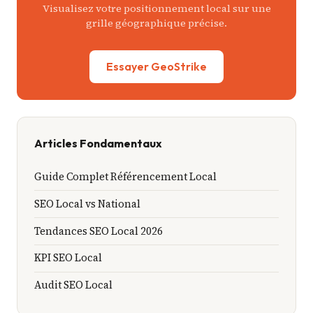
citations). Google pondère les trois facteurs
Visualisez votre positionnement local sur une
grille géographique précise.
ensemble. La distance n'est pas un verdict
absolu.
Essayer GeoStrike
Articles Fondamentaux
Guide Complet Référencement Local
SEO Local vs National
Tendances SEO Local 2026
KPI SEO Local
Audit SEO Local