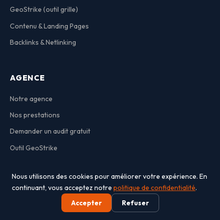
GeoStrike (outil grille)
Contenu & Landing Pages
Backlinks & Netlinking
AGENCE
Notre agence
Nos prestations
Demander un audit gratuit
Outil GeoStrike
christophe@waoo.agency
Nous utilisons des cookies pour améliorer votre expérience. En
06 79 57 32 86
continuant, vous acceptez notre
politique de confidentialité
.
120 Rue du Général de Gaulle, 57860 Montois-la-Montagne
Accepter
Refuser