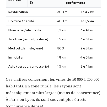
3)
performers
Restauration
600 m
1,5 à 2 km
Coiffure / beauté
400 m
1 à 1,5 km
Plomberie / électricité
1,2 km
3 à 4 km
Juridique (avocat, notaire)
1,5 km
3 à 5 km
Médical (dentiste, kiné)
800 m
2 à 3 km
Immobilier
1,8 km
4 à 5 km
Auto (garage, carrosserie)
1,5 km
3 à 4 km
Ces chiffres concernent les villes de 50 000 à 200 000
habitants. En zone rurale, les rayons sont
mécaniquement plus larges (moins de concurrence).
À Paris ou Lyon, ils sont souvent plus étroits
(concurrence dense).